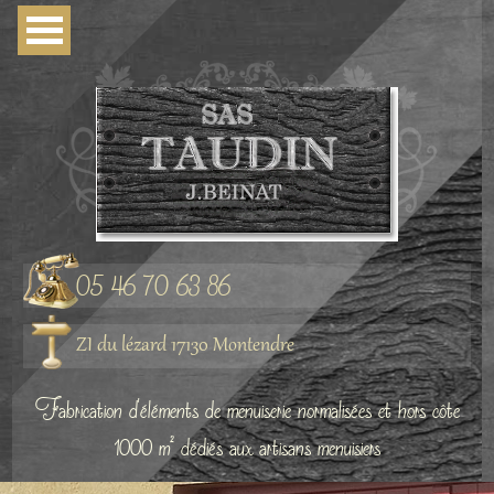
05 46 70 63 86
ZI du lézard 17130 Montendre
Fabrication d'éléments de menuiserie normalisées et hors côte
1000 m² dédiés aux artisans menuisiers