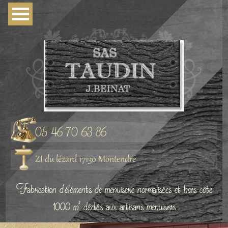
05 46 70 63 86
ZI du lézard 17130 Montendre
Fabrication d'éléments de menuiserie normalisées et hors côte
1000 m² dédiés aux artisans menuisiers