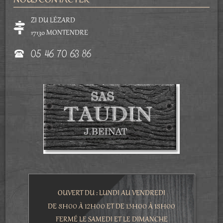
NOUS CONTACTER
ZI DU LÉZARD
17130 MONTENDRE
05 46 70 63 86
OUVERT DU : LUNDI AU VENDREDI
8H00
12H00
13H00
18H00
DE
À
ET DE
À
FERMÉ LE SAMEDI ET LE DIMANCHE